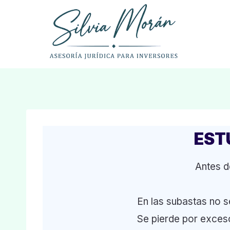
Saltar
al
contenido
EST
Antes d
En las subastas no s
Se pierde por exces