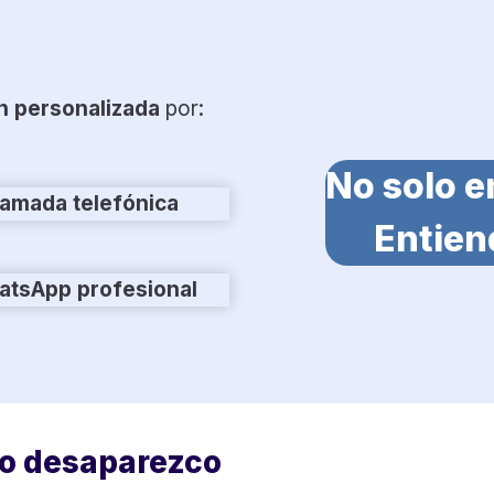
n personalizada
por:
No solo e
lamada telefónica
Entien
tsApp profesional
no desaparezco