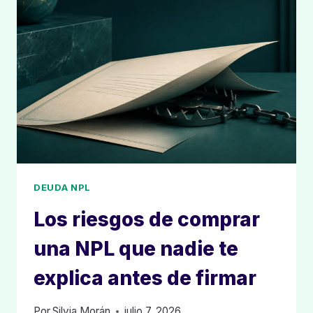
QUE
SEPARA
AL
INVERSOR
SERIO
DEL
QUE
APRENDE
A
COSTA
DE
ERRORES
DEUDA NPL
CAROS
Los riesgos de comprar
una NPL que nadie te
explica antes de firmar
Por
Silvia Morán
julio 7, 2026