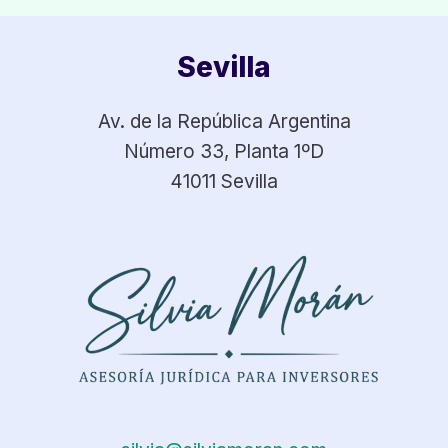
COMPRAR
UNA
Sevilla
NPL
QUE
NADIE
Av. de la República Argentina
TE
Número 33, Planta 1ºD
EXPLICA
41011 Sevilla
ANTES
DE
FIRMAR