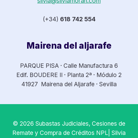
silvia@silviamoran.com
(+34)
618 742 554
Mairena del aljarafe
PARQUE PISA · Calle Manufactura 6
Edif. BOUDERE II · Planta 2ª · Módulo 2
41927 Mairena del Aljarafe · Sevilla
© 2026 Subastas Judiciales, Cesiones de
Remate y Compra de Créditos NPL| Silvia